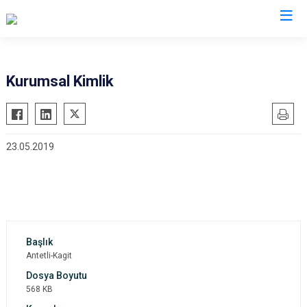
Şanlıurfa
Kurumsal Kimlik
Akçakale
Siverek
Birecik
Suruç
23.05.2019
Bozova
Viranşehir
Ceylanpınar
Haliliye
Halfeti
Eyyübiye
Harran
Karaköprü
Hilvan
Antetli-Kagit
568 KB