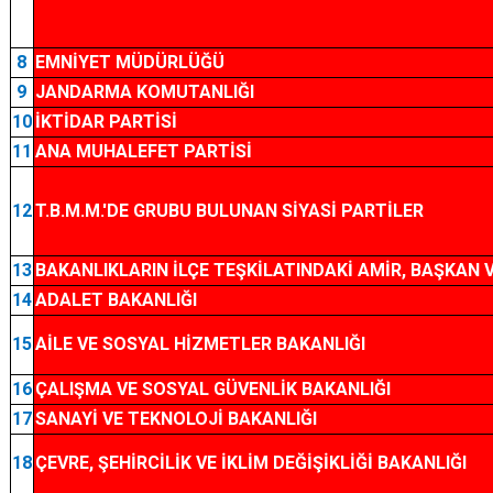
8
EMNİYET MÜDÜRLÜĞÜ
9
JANDARMA KOMUTANLIĞI
10
İKTİDAR PARTİSİ
11
ANA MUHALEFET PARTİSİ
12
T.B.M.M.'DE GRUBU BULUNAN SİYASİ PARTİLER
13
BAKANLIKLARIN İLÇE TEŞKİLATINDAKİ AMİR, BAŞKAN 
14
ADALET BAKANLIĞI
15
AİLE VE SOSYAL HİZMETLER BAKANLIĞI
16
ÇALIŞMA VE SOSYAL GÜVENLİK BAKANLIĞI
17
SANAYİ VE TEKNOLOJİ BAKANLIĞI
18
ÇEVRE, ŞEHİRCİLİK VE İKLİM DEĞİŞİKLİĞİ BAKANLIĞI