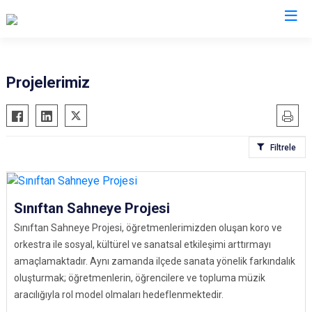
Şanlıurfa
Projelerimiz
Akçakale
Siverek
Birecik
Suruç
Filtrele
Bozova
Viranşehir
Ceylanpınar
Haliliye
Halfeti
Eyyübiye
Sınıftan Sahneye Projesi
Harran
Karaköprü
Sınıftan Sahneye Projesi, öğretmenlerimizden oluşan koro ve
Hilvan
orkestra ile sosyal, kültürel ve sanatsal etkileşimi arttırmayı
amaçlamaktadır. Aynı zamanda ilçede sanata yönelik farkındalık
oluşturmak; öğretmenlerin, öğrencilere ve topluma müzik
aracılığıyla rol model olmaları hedeflenmektedir.